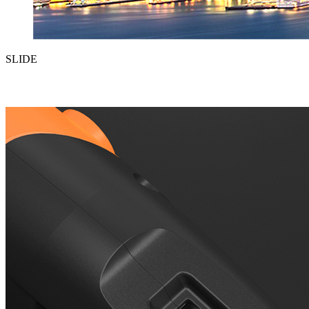
SLIDE