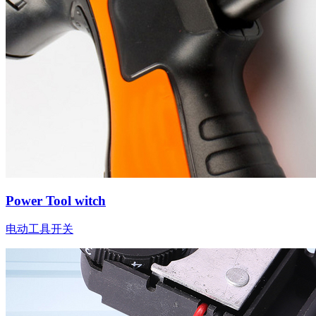
Power Tool witch
电动工具开关