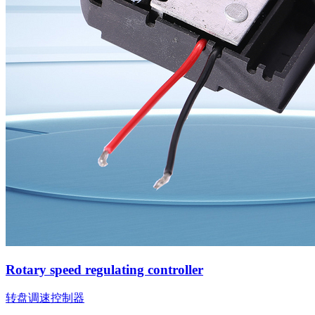
Rotary speed regulating controller
转盘调速控制器