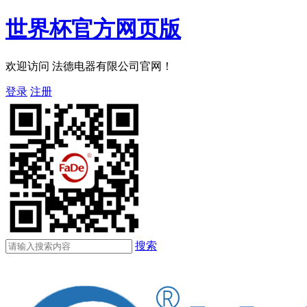
世界杯官方网页版
欢迎访问 法德电器有限公司官网！
登录
注册
搜索