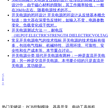
设计中，由于磁心材料的限制，其工作频率较低，一般
在20kHz左右。随着电源技术的不...
开关电源的闭环设计
开关电源闭环设计从反馈基本概念
知道：放大器在深度负反馈时，如输入不变，电路参数
变化、负载变化或干扰对...
开关电源测试方法
一．耐电压
（HI.POT,ELECTRICSTRENGTH,DIELECTRICVOLTAGE
常见开关电源电气的技术指标
开关电源的技术指标有很
多，包括电气指标、机械特性、适用环境、可靠性、安
全性和生产成本等。本节重点讨论...
开关电源分类
现代开关电源有两种：一种是直流开关电
源；另一种是交流开关电源。本书要介绍的只是直流开
关电源，其功能是...
<
1
>
热门关键词： PCB控制模块、器具开关、电动工具扳机