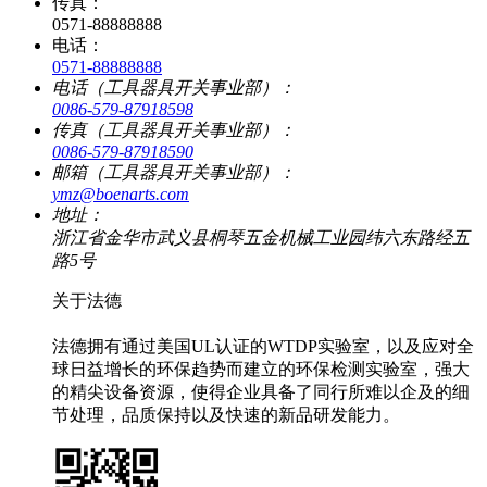
传真：
0571-88888888
电话：
0571-88888888
电话（工具器具开关事业部）：
0086-579-87918598
传真（工具器具开关事业部）：
0086-579-87918590
邮箱（工具器具开关事业部）：
ymz@boenarts.com
地址：
浙江省金华市武义县桐琴五金机械工业园纬六东路经五
路5号
关于法德
法德拥有通过美国UL认证的WTDP实验室，以及应对全
球日益增长的环保趋势而建立的环保检测实验室，强大
的精尖设备资源，使得企业具备了同行所难以企及的细
节处理，品质保持以及快速的新品研发能力。