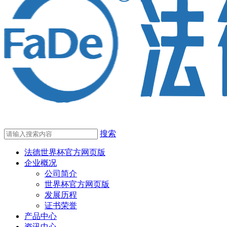
搜索
法德世界杯官方网页版
企业概况
公司简介
世界杯官方网页版
发展历程
证书荣誉
产品中心
资讯中心