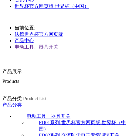
世界杯官方网页版-世界杯（中国）
当前位置
:
法德世界杯官方网页版
产品中心
电动工具、器具开关
产品展示
Products
产品分类 Product List
产品分类
电动工具、器具开关
FD01系列-世界杯官方网页版-世界杯（中
国）
FD02系列-交流防尘电子无级调速开关