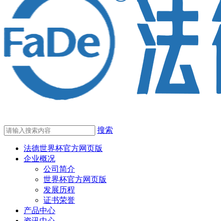
搜索
法德世界杯官方网页版
企业概况
公司简介
世界杯官方网页版
发展历程
证书荣誉
产品中心
资讯中心