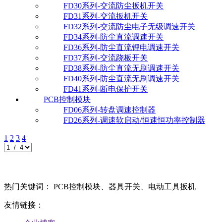
FD30系列-交流防尘扳机开关
FD31系列-交流扳机开关
FD32系列-交流防尘电子无级调速开关
FD34系列-防尘直流调速开关
FD36系列-防尘直流锂电调速开关
FD37系列-交流跷板开关
FD38系列-防尘直流无刷调速开关
FD40系列-防尘直流无刷调速开关
FD41系列-断电保护开关
PCB控制模块
FD06系列-转盘调速控制器
FD26系列-调速软启动/恒速恒功率控制器
1
2
3
4
热门关键词： PCB控制模块、器具开关、电动工具扳机
友情链接：