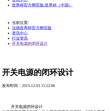
世界杯官方网页版-世界杯（中国）
当前位置
:
法德世界杯官方网页版
资讯中心
行业资讯
开关电源的闭环设计
开关电源的闭环设计
发布时间
：2015-12-03 15:22:06
开关电源闭环设计