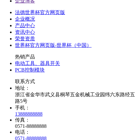
企业博客
法德世界杯官方网页版
企业概况
产品中心
资讯中心
荣誉资质
世界杯官方网页版-世界杯（中国）
热销产品
电动工具、器具开关
PCB控制模块
联系方式
地址：
浙江省金华市武义县桐琴五金机械工业园纬六东路经五
路5号
手机：
13888888888
传真：
0571-88888888
电话：
0571-88888888