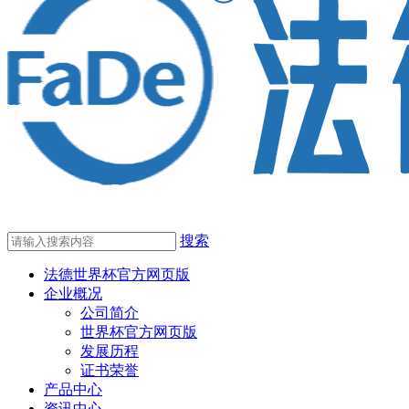
搜索
法德世界杯官方网页版
企业概况
公司简介
世界杯官方网页版
发展历程
证书荣誉
产品中心
资讯中心