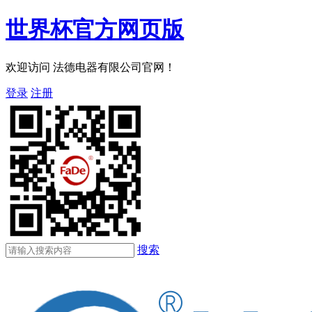
世界杯官方网页版
欢迎访问 法德电器有限公司官网！
登录
注册
搜索