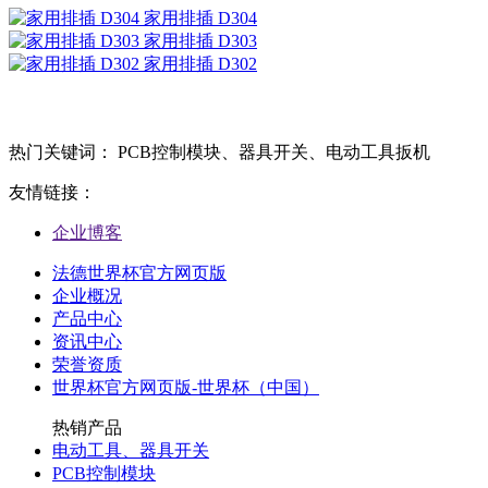
家用排插
D304
家用排插
D303
家用排插
D302
热门关键词： PCB控制模块、器具开关、电动工具扳机
友情链接：
企业博客
法德世界杯官方网页版
企业概况
产品中心
资讯中心
荣誉资质
世界杯官方网页版-世界杯（中国）
热销产品
电动工具、器具开关
PCB控制模块