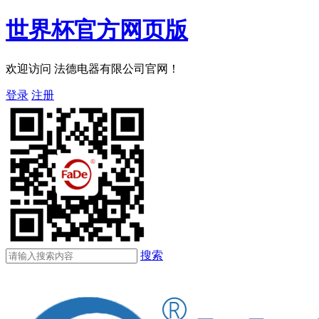
世界杯官方网页版
欢迎访问 法德电器有限公司官网！
登录
注册
搜索