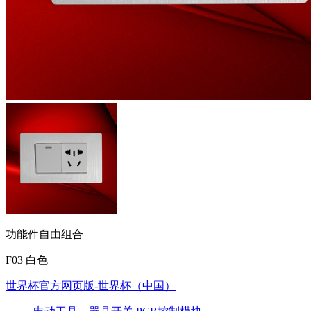
功能件自由组合
F03 白色
世界杯官方网页版-世界杯（中国）