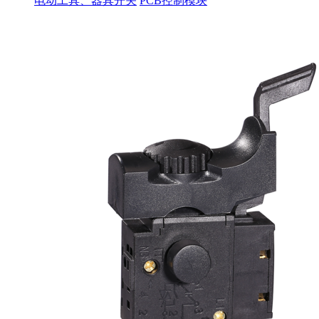
电动工具、器具开关
PCB控制模块