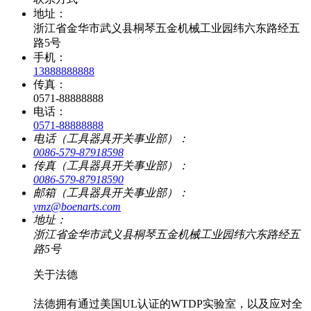
地址：
浙江省金华市武义县桐琴五金机械工业园纬六东路经五
路5号
手机：
13888888888
传真：
0571-88888888
电话：
0571-88888888
电话（工具器具开关事业部）：
0086-579-87918598
传真（工具器具开关事业部）：
0086-579-87918590
邮箱（工具器具开关事业部）：
ymz@boenarts.com
地址：
浙江省金华市武义县桐琴五金机械工业园纬六东路经五
路5号
关于法德
法德拥有通过美国UL认证的WTDP实验室，以及应对全