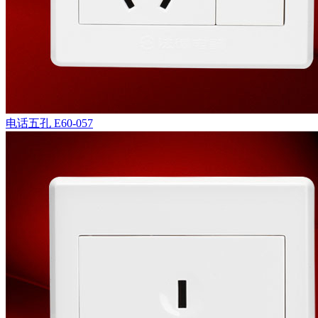
电话五孔
E60-057