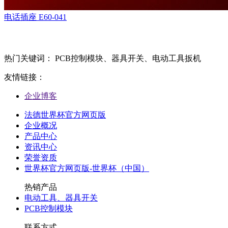
电话插座
E60-041
热门关键词： PCB控制模块、器具开关、电动工具扳机
友情链接：
企业博客
法德世界杯官方网页版
企业概况
产品中心
资讯中心
荣誉资质
世界杯官方网页版-世界杯（中国）
热销产品
电动工具、器具开关
PCB控制模块
联系方式