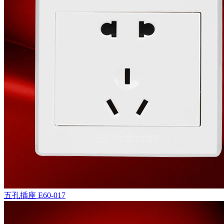
五孔插座
E60-017