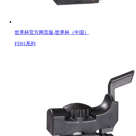
世界杯官方网页版-世界杯（中国）
FD01系列