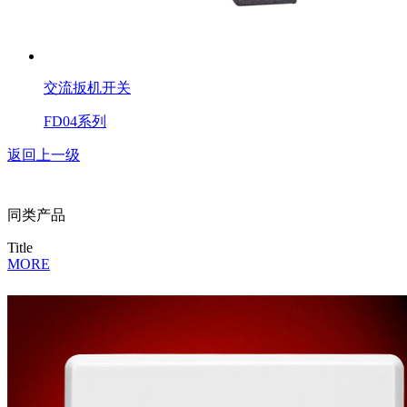
交流扳机开关
FD04系列
返回上一级
同类产品
Title
MORE