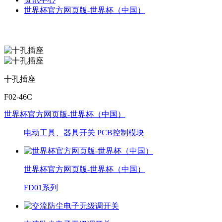
世界杯官方网页版-世界杯（中国）
十孔插座
F02-46C
世界杯官方网页版-世界杯（中国）
电动工具、器具开关
PCB控制模块
世界杯官方网页版-世界杯（中国）
FD01系列