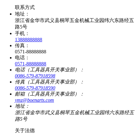
联系方式
地址：
浙江省金华市武义县桐琴五金机械工业园纬六东路经五
路5号
手机：
13888888888
传真：
0571-88888888
电话：
0571-88888888
电话（工具器具开关事业部）：
0086-579-87918598
传真（工具器具开关事业部）：
0086-579-87918590
邮箱（工具器具开关事业部）：
ymz@boenarts.com
地址：
浙江省金华市武义县桐琴五金机械工业园纬六东路经五
路5号
关于法德