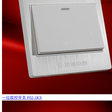
一位双控开关
F02-1KS