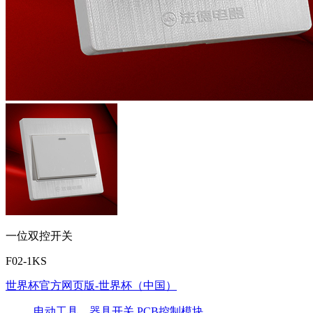
一位双控开关
F02-1KS
世界杯官方网页版-世界杯（中国）
电动工具、器具开关
PCB控制模块