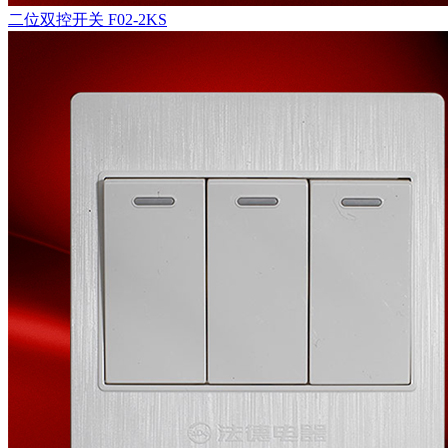
二位双控开关
F02-2KS