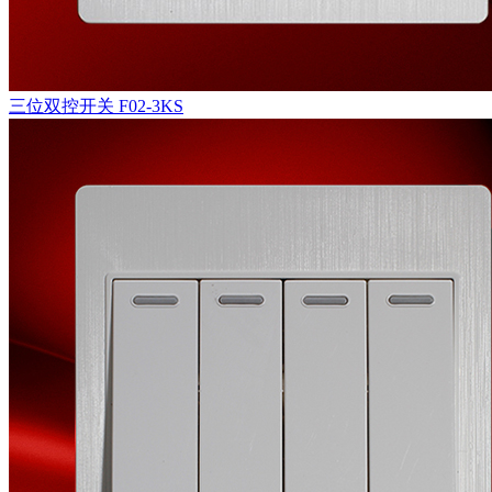
三位双控开关
F02-3KS