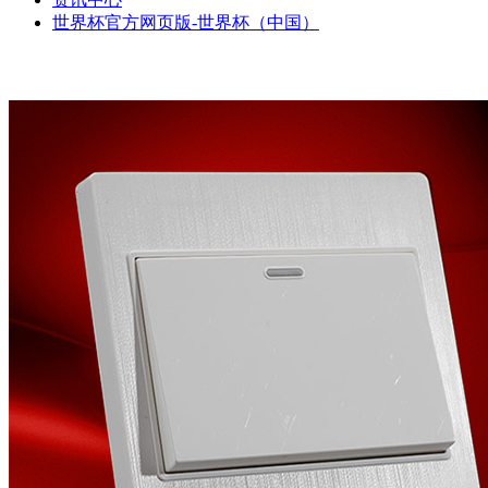
世界杯官方网页版-世界杯（中国）