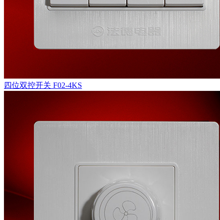
四位双控开关
F02-4KS