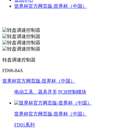
世界杯官方网页版-世界杯（中国）
转盘调速控制器
FD06-84A
世界杯官方网页版-世界杯（中国）
电动工具、器具开关
PCB控制模块
世界杯官方网页版-世界杯（中国）
FD01系列