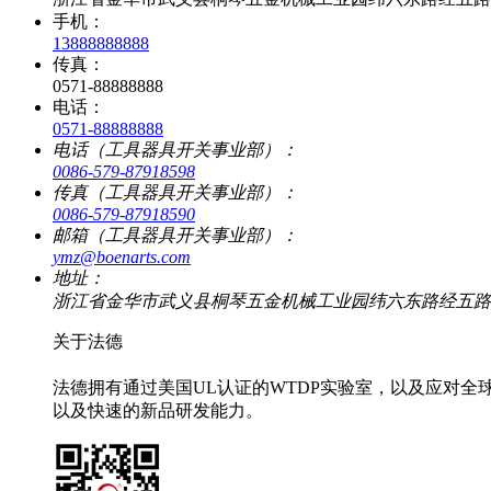
手机：
13888888888
传真：
0571-88888888
电话：
0571-88888888
电话（工具器具开关事业部）：
0086-579-87918598
传真（工具器具开关事业部）：
0086-579-87918590
邮箱（工具器具开关事业部）：
ymz@boenarts.com
地址：
浙江省金华市武义县桐琴五金机械工业园纬六东路经五路
关于法德
法德拥有通过美国UL认证的WTDP实验室，以及应对
以及快速的新品研发能力。