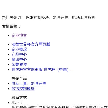
热门关键词： PCB控制模块、器具开关、电动工具扳机
友情链接：
企业博客
法德世界杯官方网页版
企业概况
产品中心
资讯中心
荣誉资质
世界杯官方网页版-世界杯（中国）
热销产品
电动工具、器具开关
PCB控制模块
联系方式
地址：
浙江省金华市武义县桐琴五金机械工业园纬六东路经五路