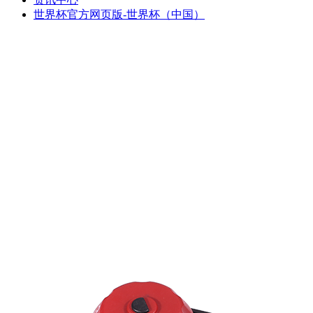
世界杯官方网页版-世界杯（中国）