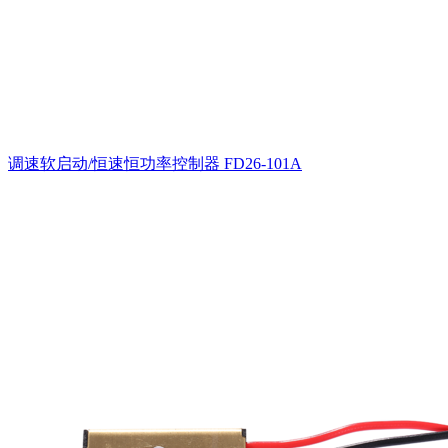
调速软启动/恒速恒功率控制器
FD26-101A