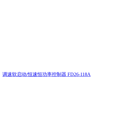
调速软启动/恒速恒功率控制器
FD26-118A