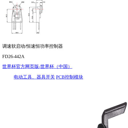
调速软启动/恒速恒功率控制器
FD26-442A
世界杯官方网页版-世界杯（中国）
电动工具、器具开关
PCB控制模块