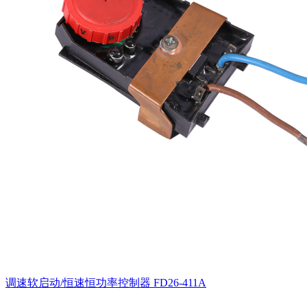
调速软启动/恒速恒功率控制器
FD26-411A