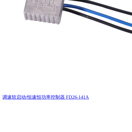
调速软启动/恒速恒功率控制器
FD26-141A