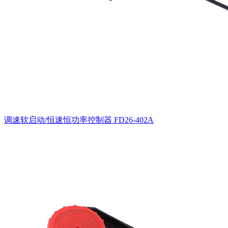
调速软启动/恒速恒功率控制器
FD26-402A