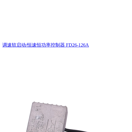
调速软启动/恒速恒功率控制器
FD26-126A