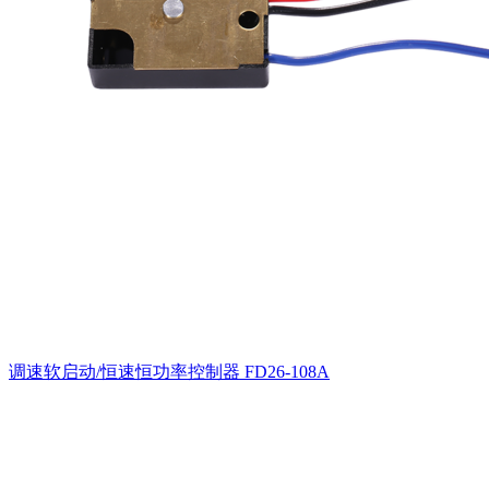
调速软启动/恒速恒功率控制器
FD26-108A