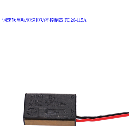
调速软启动/恒速恒功率控制器
FD26-115A