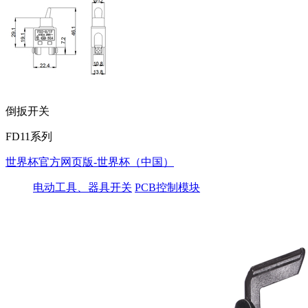
倒扳开关
FD11系列
世界杯官方网页版-世界杯（中国）
电动工具、器具开关
PCB控制模块