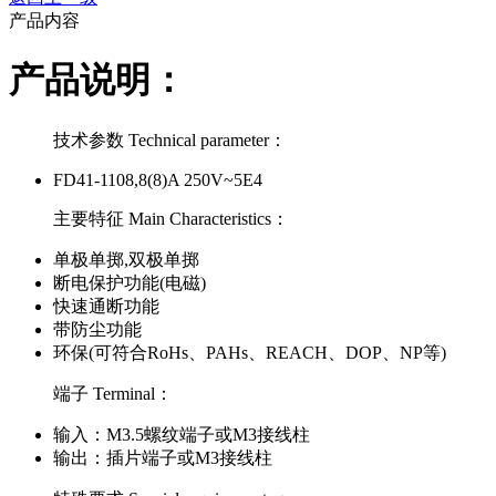
产品内容
产品说明：
技术参数 Technical parameter：
FD41-1108,8(8)A 250V~5E4
主要特征 Main Characteristics：
单极单掷,双极单掷
断电保护功能(电磁)
快速通断功能
带防尘功能
环保(可符合RoHs、PAHs、REACH、DOP、NP等)
端子 Terminal：
输入：M3.5螺纹端子或M3接线柱
输出：插片端子或M3接线柱