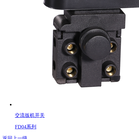
交流扳机开关
FD04系列
返回上一级