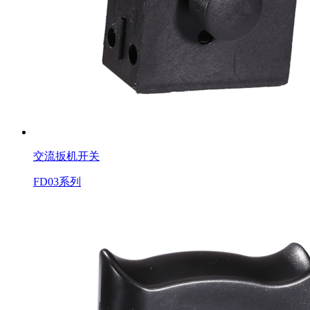
交流扳机开关
FD03系列