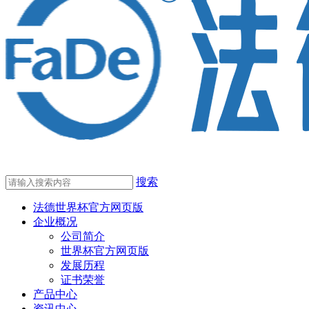
搜索
法德世界杯官方网页版
企业概况
公司简介
世界杯官方网页版
发展历程
证书荣誉
产品中心
资讯中心