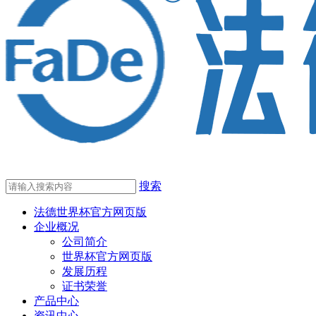
搜索
法德世界杯官方网页版
企业概况
公司简介
世界杯官方网页版
发展历程
证书荣誉
产品中心
资讯中心