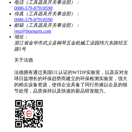
电话（工具器具开关事业部）：
0086-579-87918598
传真（工具器具开关事业部）：
0086-579-87918590
邮箱（工具器具开关事业部）：
ymz@boenarts.com
地址：
浙江省金华市武义县桐琴五金机械工业园纬六东路经五
路5号
关于法德
法德拥有通过美国UL认证的WTDP实验室，以及应对全
球日益增长的环保趋势而建立的环保检测实验室，强大
的精尖设备资源，使得企业具备了同行所难以企及的细
节处理，品质保持以及快速的新品研发能力。