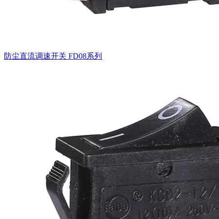
防尘直流调速开关
FD08系列