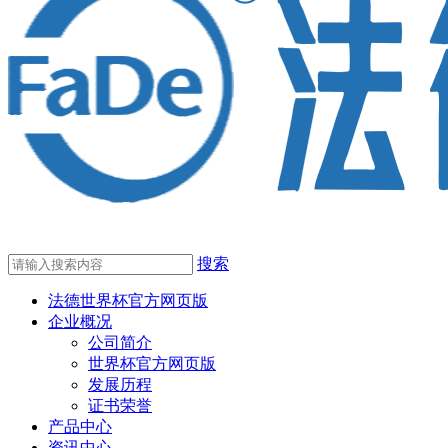
搜索
法德世界杯官方网页版
企业概况
公司简介
世界杯官方网页版
发展历程
证书荣誉
产品中心
资讯中心