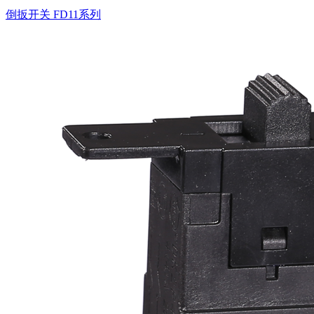
倒扳开关
FD11系列