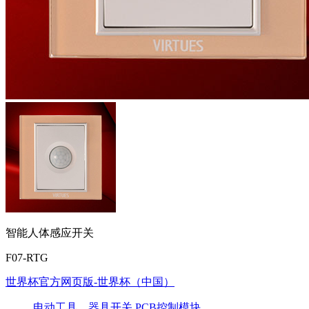
智能人体感应开关
F07-RTG
世界杯官方网页版-世界杯（中国）
电动工具、器具开关
PCB控制模块