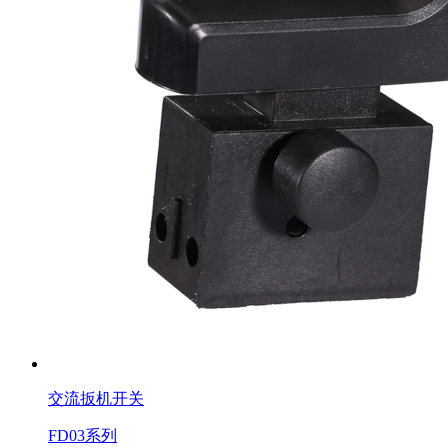
交流扳机开关
FD03系列