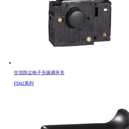
交流防尘电子无级调开关
FD02系列