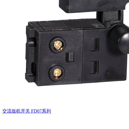
交流扳机开关
FD07系列