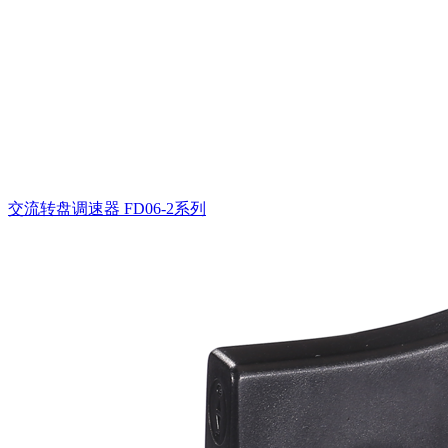
交流转盘调速器
FD06-2系列