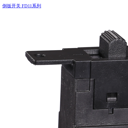
倒扳开关
FD11系列