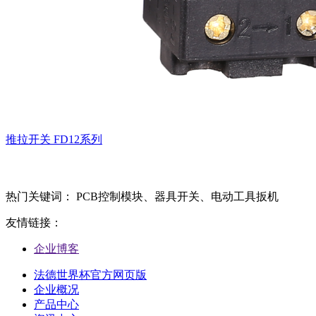
推拉开关
FD12系列
热门关键词： PCB控制模块、器具开关、电动工具扳机
友情链接：
企业博客
法德世界杯官方网页版
企业概况
产品中心