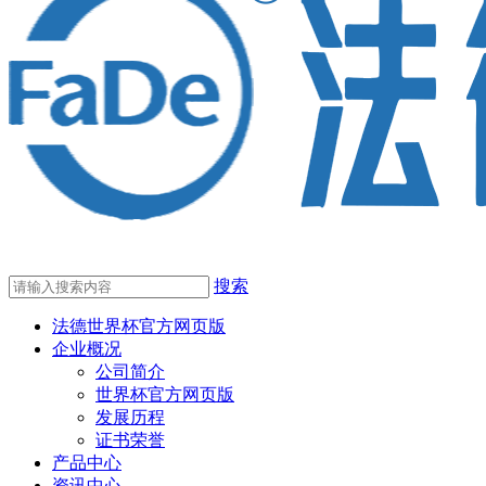
搜索
法德世界杯官方网页版
企业概况
公司简介
世界杯官方网页版
发展历程
证书荣誉
产品中心
资讯中心