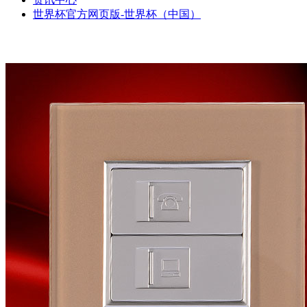
世界杯官方网页版-世界杯（中国）