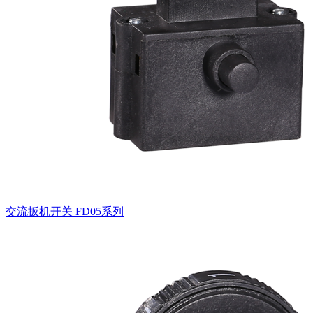
交流扳机开关
FD05系列