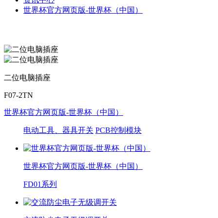
世界杯官方网页版-世界杯（中国）
二位电脑插座
F07-2TN
世界杯官方网页版-世界杯（中国）
电动工具、器具开关
PCB控制模块
世界杯官方网页版-世界杯（中国）
FD01系列