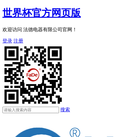
世界杯官方网页版
欢迎访问 法德电器有限公司官网！
登录
注册
搜索