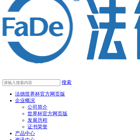
搜索
法德世界杯官方网页版
企业概况
公司简介
世界杯官方网页版
发展历程
证书荣誉
产品中心
资讯中心