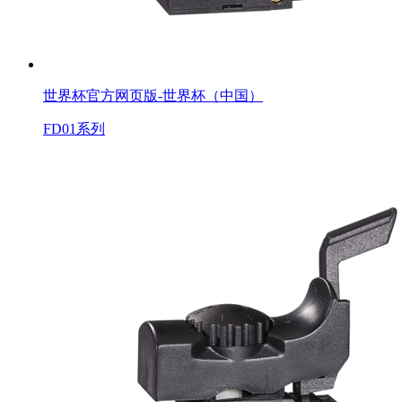
世界杯官方网页版-世界杯（中国）
FD01系列