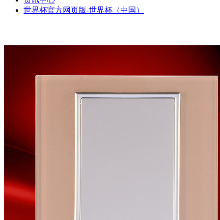
世界杯官方网页版-世界杯（中国）