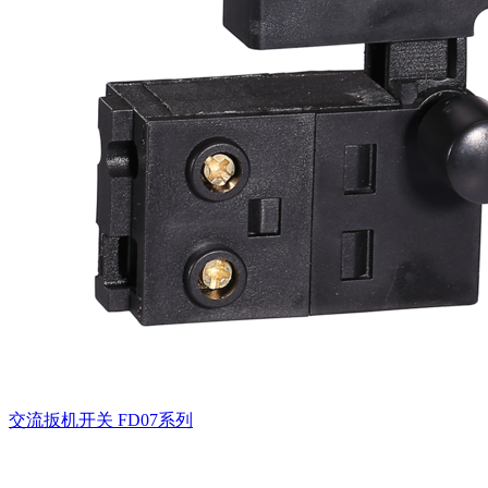
交流扳机开关
FD07系列