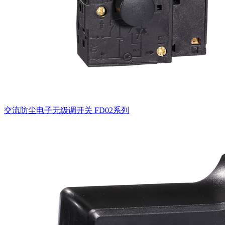
交流防尘电子无级调开关
FD02系列