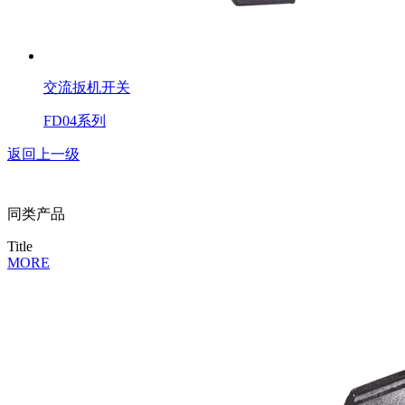
交流扳机开关
FD04系列
返回上一级
同类产品
Title
MORE