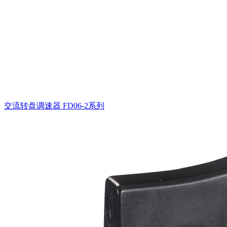
交流转盘调速器
FD06-2系列