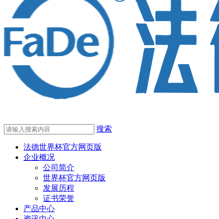
搜索
法德世界杯官方网页版
企业概况
公司简介
世界杯官方网页版
发展历程
证书荣誉
产品中心
资讯中心