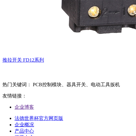
推拉开关
FD12系列
热门关键词： PCB控制模块、器具开关、电动工具扳机
友情链接：
企业博客
法德世界杯官方网页版
企业概况
产品中心