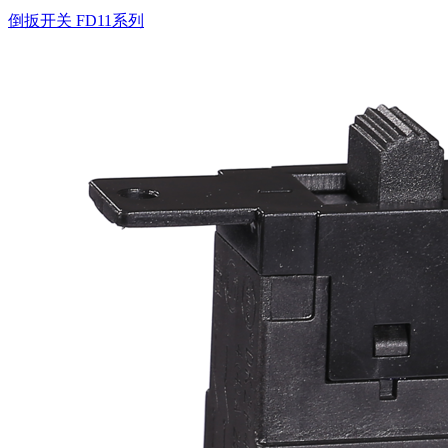
倒扳开关
FD11系列