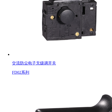
交流防尘电子无级调开关
FD02系列