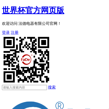
世界杯官方网页版
欢迎访问 法德电器有限公司官网！
登录
注册
搜索