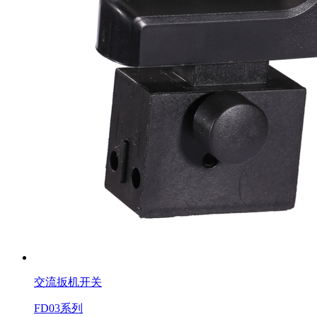
交流扳机开关
FD03系列