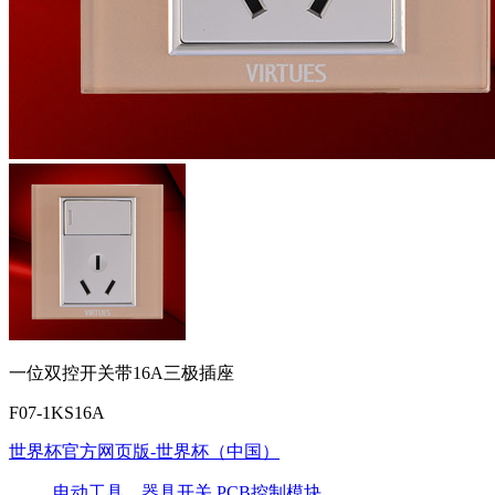
一位双控开关带16A三极插座
F07-1KS16A
世界杯官方网页版-世界杯（中国）
电动工具、器具开关
PCB控制模块