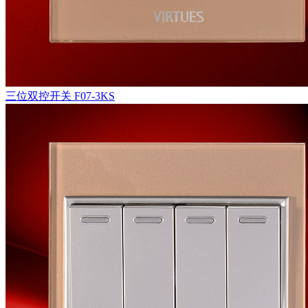
三位双控开关
F07-3KS