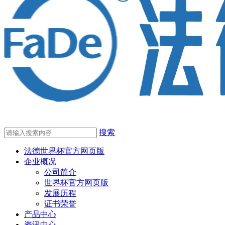
搜索
法德世界杯官方网页版
企业概况
公司简介
世界杯官方网页版
发展历程
证书荣誉
产品中心
资讯中心