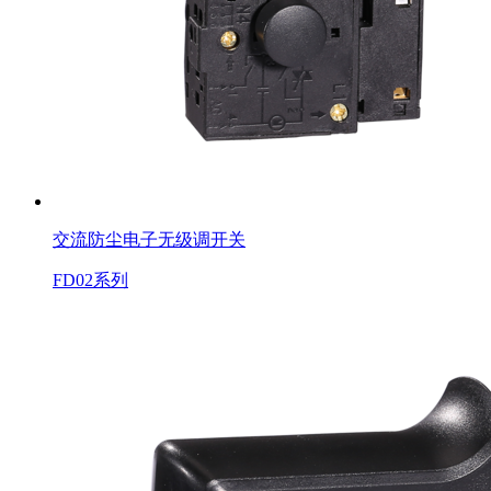
交流防尘电子无级调开关
FD02系列