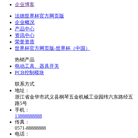
企业博客
法德世界杯官方网页版
企业概况
产品中心
资讯中心
荣誉资质
世界杯官方网页版-世界杯（中国）
热销产品
电动工具、器具开关
PCB控制模块
联系方式
地址：
浙江省金华市武义县桐琴五金机械工业园纬六东路经五
路5号
手机：
13888888888
传真：
0571-88888888
电话：