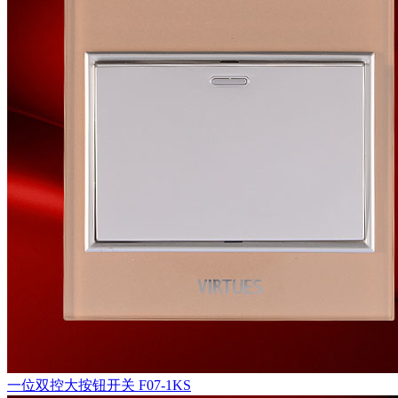
一位双控大按钮开关
F07-1KS