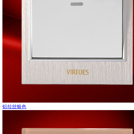
铝拉丝银色