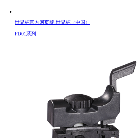
世界杯官方网页版-世界杯（中国）
FD01系列