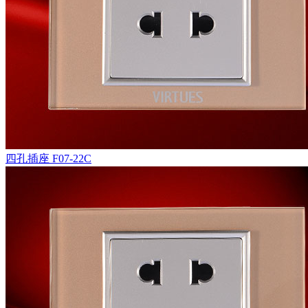
四孔插座
F07-22C