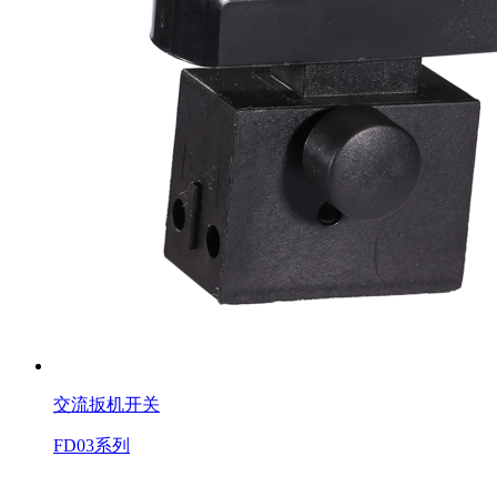
交流扳机开关
FD03系列