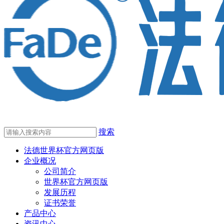
搜索
法德世界杯官方网页版
企业概况
公司简介
世界杯官方网页版
发展历程
证书荣誉
产品中心
资讯中心