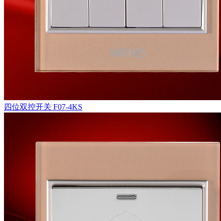
四位双控开关
F07-4KS