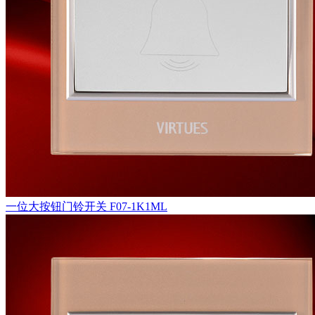
一位大按钮门铃开关
F07-1K1ML