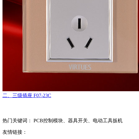
二、三级插座
F07-23C
热门关键词： PCB控制模块、器具开关、电动工具扳机
友情链接：