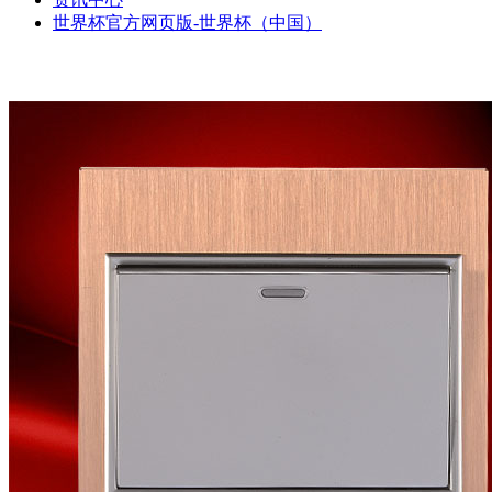
世界杯官方网页版-世界杯（中国）