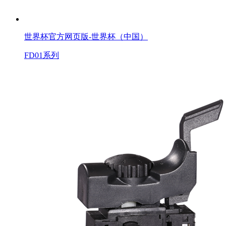
世界杯官方网页版-世界杯（中国）
FD01系列