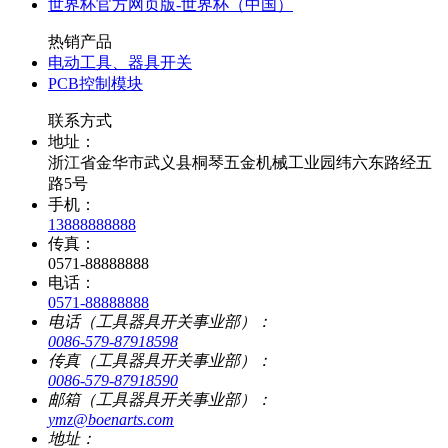
世界杯官方网页版-世界杯（中国）
热销产品
电动工具、器具开关
PCB控制模块
联系方式
地址：
浙江省金华市武义县桐琴五金机械工业园纬六东路经五
路5号
手机：
13888888888
传真：
0571-88888888
电话：
0571-88888888
电话（工具器具开关事业部）：
0086-579-87918598
传真（工具器具开关事业部）：
0086-579-87918590
邮箱（工具器具开关事业部）：
ymz@boenarts.com
地址：