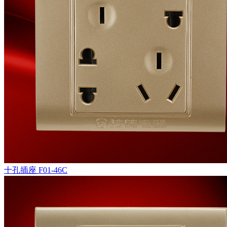
十孔插座
F01-46C