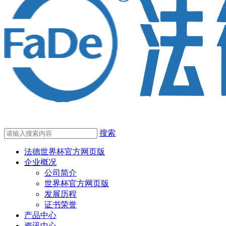
搜索
法德世界杯官方网页版
企业概况
公司简介
世界杯官方网页版
发展历程
证书荣誉
产品中心
资讯中心