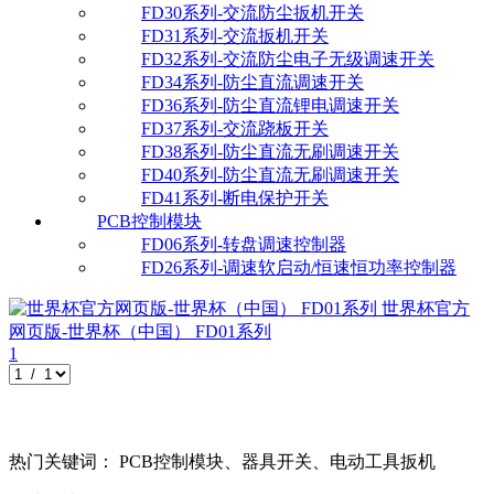
FD30系列-交流防尘扳机开关
FD31系列-交流扳机开关
FD32系列-交流防尘电子无级调速开关
FD34系列-防尘直流调速开关
FD36系列-防尘直流锂电调速开关
FD37系列-交流跷板开关
FD38系列-防尘直流无刷调速开关
FD40系列-防尘直流无刷调速开关
FD41系列-断电保护开关
PCB控制模块
FD06系列-转盘调速控制器
FD26系列-调速软启动/恒速恒功率控制器
世界杯官方
网页版-世界杯（中国）
FD01系列
1
热门关键词： PCB控制模块、器具开关、电动工具扳机