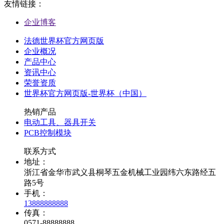
友情链接：
企业博客
法德世界杯官方网页版
企业概况
产品中心
资讯中心
荣誉资质
世界杯官方网页版-世界杯（中国）
热销产品
电动工具、器具开关
PCB控制模块
联系方式
地址：
浙江省金华市武义县桐琴五金机械工业园纬六东路经五
路5号
手机：
13888888888
传真：
0571-88888888