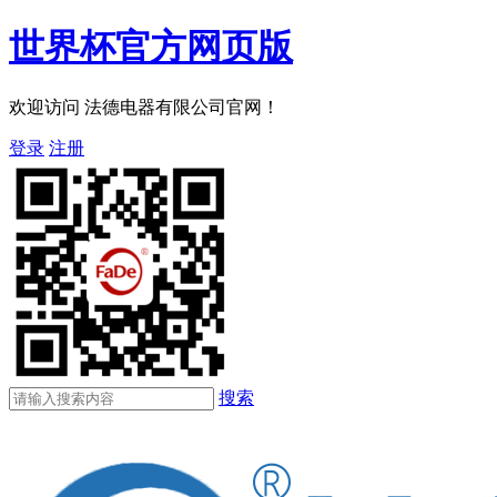
世界杯官方网页版
欢迎访问 法德电器有限公司官网！
登录
注册
搜索