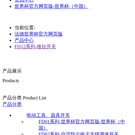
世界杯官方网页版-世界杯（中国）
当前位置
:
法德世界杯官方网页版
产品中心
FD12系列-推拉开关
产品展示
Products
产品分类 Product List
产品分类
电动工具、器具开关
FD01系列-世界杯官方网页版-世界杯（中
国）
FD02系列-交流防尘电子无级调速开关