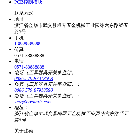
PCB控制模块
联系方式
地址：
浙江省金华市武义县桐琴五金机械工业园纬六东路经五
路5号
手机：
13888888888
传真：
0571-88888888
电话：
0571-88888888
电话（工具器具开关事业部）：
0086-579-87918598
传真（工具器具开关事业部）：
0086-579-87918590
邮箱（工具器具开关事业部）：
ymz@boenarts.com
地址：
浙江省金华市武义县桐琴五金机械工业园纬六东路经五
路5号
关于法德