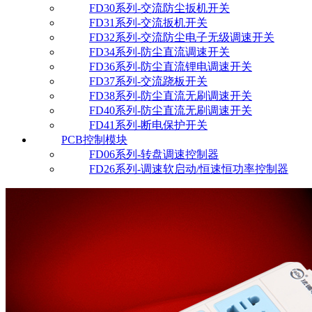
FD30系列-交流防尘扳机开关
FD31系列-交流扳机开关
FD32系列-交流防尘电子无级调速开关
FD34系列-防尘直流调速开关
FD36系列-防尘直流锂电调速开关
FD37系列-交流跷板开关
FD38系列-防尘直流无刷调速开关
FD40系列-防尘直流无刷调速开关
FD41系列-断电保护开关
PCB控制模块
FD06系列-转盘调速控制器
FD26系列-调速软启动/恒速恒功率控制器