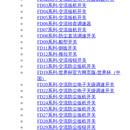
FD03系列-交流扳机开关
FD04系列-交流扳机开关
FD05系列-交流扳机开关
FD06系列-交流转盘调速器
FD07系列-交流扳机开关
FD08系列-防尘直流调速开关
FD09系列-船型开关
FD11系列-倒扳开关
FD12系列-推拉开关
FD13系列-交流按钮开关
FD15系列-交流防尘扳机开关
FD19系列-世界杯官方网页版-世界杯（中
国）
FD20系列-交流防尘电子无级调速开关
FD22系列-交流防尘电子无级调速开关
FD23系列-交流防尘扳机开关
FD24系列-交流防尘扳机开关
FD25系列-交流防尘扳机开关
FD27系列-交流防尘扳机开关
FD28系列-交流防尘扳机开关
FD29系列-交流防尘按钮开关