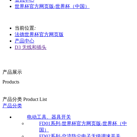
世界杯官方网页版-世界杯（中国）
当前位置
:
法德世界杯官方网页版
产品中心
D3 无线和插头
产品展示
Products
产品分类 Product List
产品分类
电动工具、器具开关
FD01系列-世界杯官方网页版-世界杯（中
国）
FD02系列-交流防尘电子无级调速开关