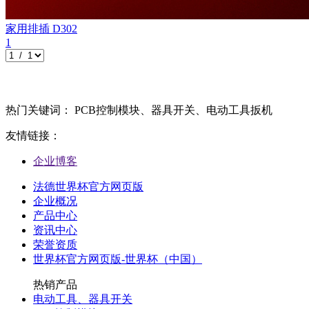
家用排插
D302
1
热门关键词： PCB控制模块、器具开关、电动工具扳机
友情链接：
企业博客
法德世界杯官方网页版
企业概况
产品中心
资讯中心
荣誉资质
世界杯官方网页版-世界杯（中国）
热销产品
电动工具、器具开关