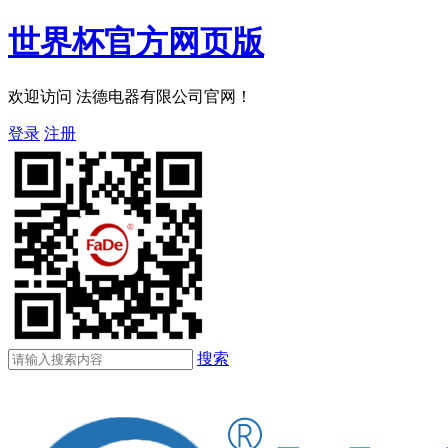
世界杯官方网页版
欢迎访问 法德电器有限公司官网！
登录
注册
搜索