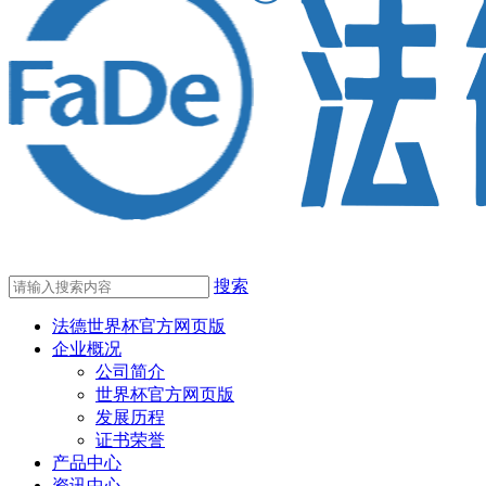
搜索
法德世界杯官方网页版
企业概况
公司简介
世界杯官方网页版
发展历程
证书荣誉
产品中心
资讯中心