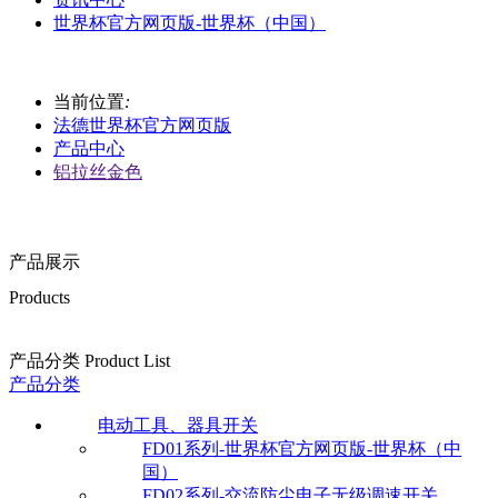
世界杯官方网页版-世界杯（中国）
当前位置
:
法德世界杯官方网页版
产品中心
铝拉丝金色
产品展示
Products
产品分类 Product List
产品分类
电动工具、器具开关
FD01系列-世界杯官方网页版-世界杯（中
国）
FD02系列-交流防尘电子无级调速开关