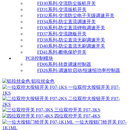
FD30系列-交流防尘扳机开关
FD31系列-交流扳机开关
FD32系列-交流防尘电子无级调速开关
FD34系列-防尘直流调速开关
FD36系列-防尘直流锂电调速开关
FD37系列-交流跷板开关
FD38系列-防尘直流无刷调速开关
FD40系列-防尘直流无刷调速开关
FD41系列-断电保护开关
PCB控制模块
FD06系列-转盘调速控制器
FD26系列-调速软启动/恒速恒功率控制器
铝拉丝金色
一位双控大按钮开关
F07-
1KS
二位双控大按钮开关
F07-
2KS
三位双控开关
F07-3KS
四位双控开关
F07-4KS
一位大按钮门铃开关
F07-
1K1ML